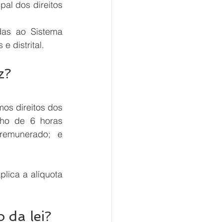
al dos direitos 
das ao Sistema 
 distrital.
z?
os direitos dos 
lho de 6 horas 
remunerado; e 
lica a alíquota 
 da lei?