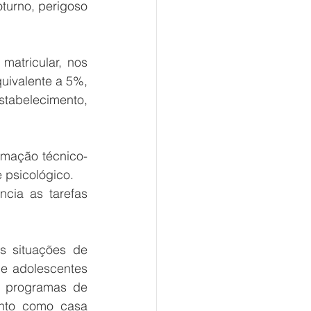
turno, perigoso 
atricular, nos 
ivalente a 5%, 
tabelecimento, 
rmação técnico-
 psicológico.
ia as tarefas 
s situações de 
de adolescentes 
e programas de 
nto como casa 