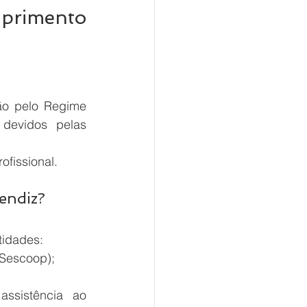
primento 
o pelo Regime 
devidos pelas 
ofissional.
rendiz?
tidades:
 Sescoop);
ssistência ao 