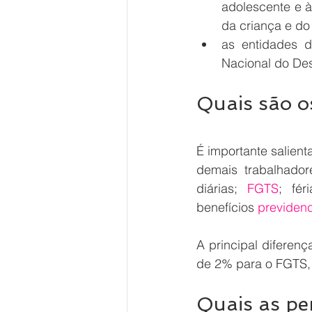
adolescente e à
da criança e do
as entidades d
Nacional do Des
Quais são o
É importante salien
demais trabalhador
diárias; 
FGTS
; fér
benefícios 
previdenc
A principal diferenç
de 2% para o FGTS, 
Quais as pe