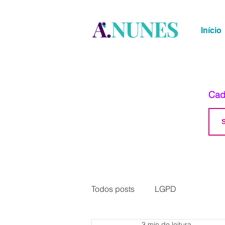
Início
Cad
Todos posts
LGPD
3 min de leitura