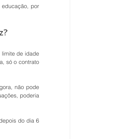
e educação, por 
z?
limite de idade 
 só o contrato 
gora, não pode 
uações, poderia 
epois do dia 6 