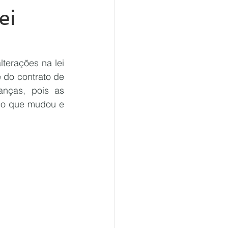
ei
lterações na lei 
do contrato de 
nças, pois as 
 o que mudou e 